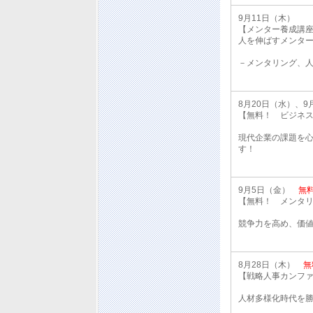
9月11日（木）
【メンター養成講
人を伸ばすメンタ
－メンタリング、
8月20日（水）、
【無料！ ビジネス
現代企業の課題を
す！
9月5日（金）
無
【無料！ メンタ
競争力を高め、価
8月28日（木）
無
【戦略人事カンファ
人材多様化時代を