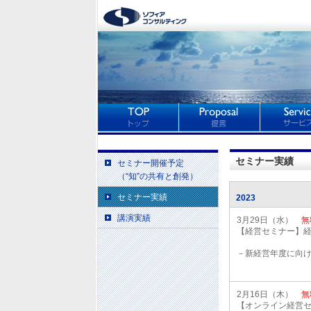
セミナー実績
セミナー開催予定
（“知”の共有と創発）
セミナー実績
2023
講演実績
3月29日（水）
無
【経営セミナー】
－新経営年度に向
2月16日（木）
無
【オンライン経営