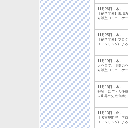
11月26日（木
【福岡開催】現場
対話型コミュニケ
11月25日（水）
【福岡開催】プログ
メンタリングによ
11月19日（木
人を育て、現場力
対話型コミュニケ
11月18日（
報酬・給与・人件
～世界の先進企業
11月13日（金）
【名古屋開催】プロ
メンタリングによ