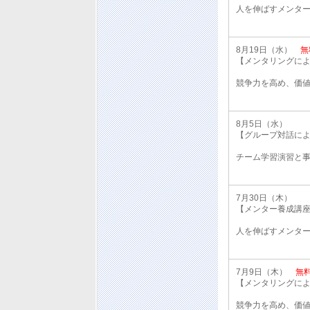
人を伸ばすメンタ
8月19日（水）
無
【メンタリングに
競争力を高め、価
8月5日（水）
【グループ対話に
チーム学習演習と
7月30日（木）
【メンター養成講
人を伸ばすメンタ
7月9日（木）
無
【メンタリングに
競争力を高め、価