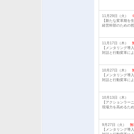
11月29日（火）
【新たな変革期を
経営幹部のための
11月17日（木）
【メンタリング導
対話と行動変革に
10月27日（木）
【メンタリング導
対話と行動変革に
10月13日（木）
【アクションラー
現場力を高めるた
9月27日（火）
無
【メンタリング導