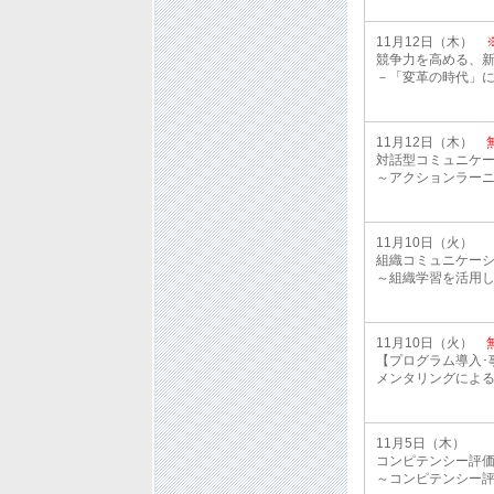
11月12日（木）
競争力を高める、
－「変革の時代」
11月12日（木）
対話型コミュニケ
～アクションラー
11月10日（火）
組織コミュニケー
～組織学習を活用
11月10日（火）
【プログラム導入
メンタリングによ
11月5日（木）
コンピテンシー評
～コンピテンシー