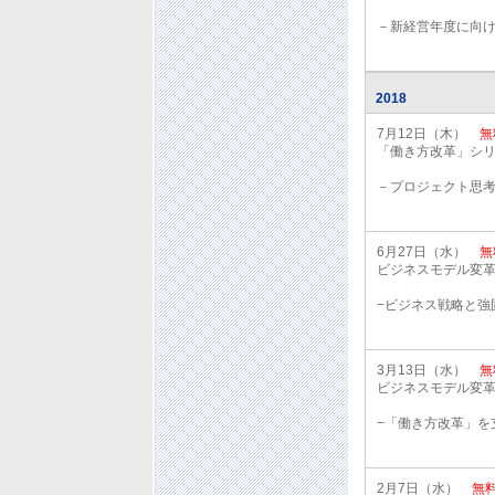
－新経営年度に向
2018
7月12日（木）
無
「働き方改革」シ
－プロジェクト思
6月27日（水）
無
ビジネスモデル変
−ビジネス戦略と強
3月13日（水）
無
ビジネスモデル変
−「働き方改革」を
2月7日（水）
無