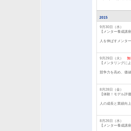
2015
9月30日（水）
【メンター養成講
人を伸ばすメンタ
9月29日（火）
無
【メンタリングに
競争力を高め、価
8月28日（金）
【体験！モデル評
人の成長と業績向
8月26日（水）
【メンター養成講