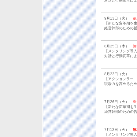
対話と行動変革に
9月13日（火）
※
【新たな変革期を
経営幹部のための
8月25日（木）
無
【メンタリング導
対話と行動変革に
8月23日（火）
【アクションラー
現場力を高めるた
7月26日（火）
※
【新たな変革期を
経営幹部のための
7月12日（火）
無
【メンタリング導