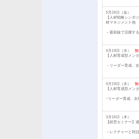
5月26日（金）
【人材戦略シンポ
材マネジメント他
－最前線で活躍す
4月19日（水）
無
【人材育成型メン
－リーダー育成、
4月19日（水）
無
【人材育成型メン
−リーダー育成、女
3月16日（木）
【経営セミナー】
－レクチャーと対