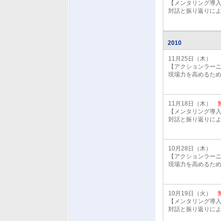
【メンタリング導
対話と振り返りに
2010
11月25日（木）
【アクションラー
現場力を高めるた
11月18日（木）
【メンタリング導
対話と振り返りに
10月28日（木）
【アクションラー
現場力を高めるた
10月19日（火）
【メンタリング導
対話と振り返りに