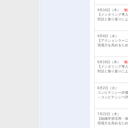
9月16日（木）
無
【メンタリング導
対話と振り返りに
9月8日（水）
【アクションラー
現場力を高めるた
8月19日（木）
無
【メンタリング導
対話と振り返りに
8月2日（火）
コンピテンシー評
～コンピテンシー
7月22日（木）
【組織学習活用・
現場力を高めるた