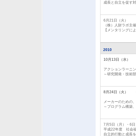
成長と自立を促す
6月21日（火）
（株）人財ラボ主
【メンタリングに
2010
10月13日（水
※弊社からの
アクションラーニ
～研究開発・技術
8月24日（火）
※弊社からの
メーカーのための
～プログラム構築
7月5日（月）・
平成22年度 社会
自立的行動と成長