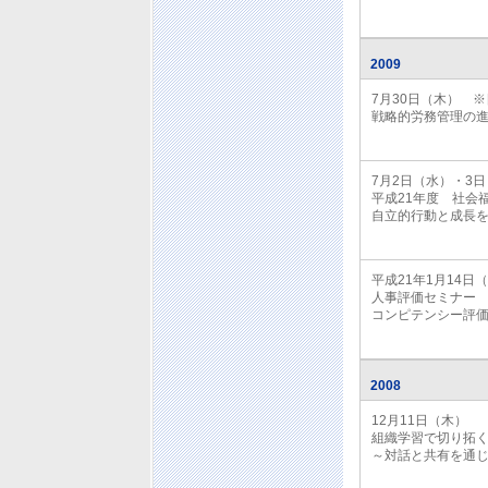
2009
7月30日（木） 
戦略的労務管理の
7月2日（水）・
平成21年度 社会
自立的行動と成長
平成21年1月1
人事評価セミナー
コンピテンシー評
2008
12月11日（木
組織学習で切り拓
～対話と共有を通