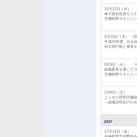
10月22日（水
傘下組合役員セミ
労働時間マネジメ
9月29日（月）・
平成20年度 社会
自立的行動と成長
9月9日（火） 
組織変革を通じて
労働時間マネジメ
2月9日（土）
ニッセイ同和労働
～組織活性化のため
2007
12月14日（金）
金融商業労組懇談