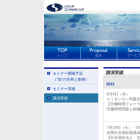
講演実績
セミナー開催予定
（“知”の共有と創発）
2011
セミナー実績
8月4日（木）
講演実績
ＵＩゼンセン同盟
【労働時間フォー
労働時間問題と組
7月19日（火）・2
全国社会福祉協議
【社会福祉法人 