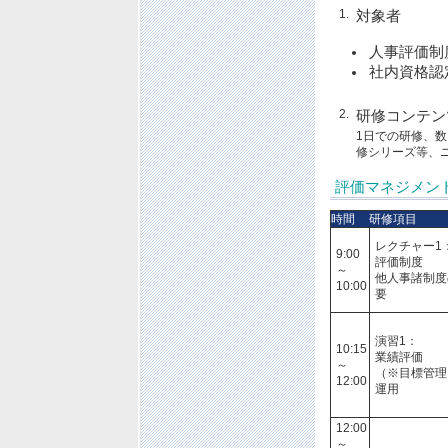
1.
対象者
人事評価制
社内資格認
2.
研修コンテン
1日での研修、
修シリーズ等、
評価マネジメン
時間
研修項目
レクチャー1
9:00
評価制度
～
他人事諸制度
10:00
要
演習1：
10:15
業績評価
～
（※目標管理
12:00
運用
12:00
～