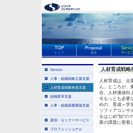
人材育成戦略
Service
人事・組織戦略立案支援
人材育成は、企
ん。ところが、
人材育成戦略推進支援
合、人材価値向
組織変革支援
今もっとも必要
めの、育成＝学
人事・組織基盤構築支援
ソフィアコンサ
をはじめ“知”
講演・セミナーサービス
業の課題に密着
プロフェッショナル