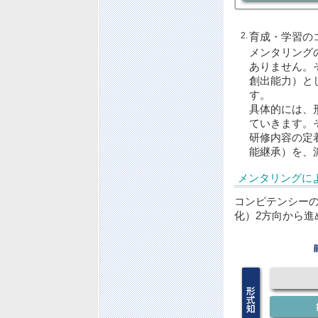
2.
育成・学習の
メンタリング
ありません。
創出能力）と
す。
具体的には、
ていきます。
研修内容の定
能継承）を、
メンタリングに
コンピテンシー
化）2方向から進