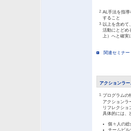
2.
AL手法を指
すること
3.
以上を含めて
活動にとどめ
上）へと確実
関連セミナー
アクションラー
1.
プログラムの
アクションラ
リフレクショ
具体的には、
個々人の総
チームビル