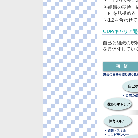
自己の過去に
2.
組織の期待、
向を見極める
3.
1,2を合わ
CDP/キャリア
自己と組織の現
を具体化してい