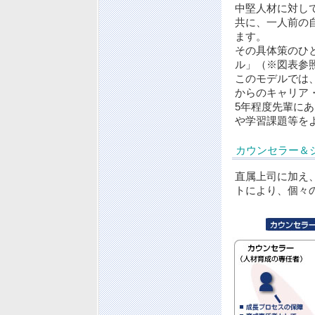
中堅人材に対し
共に、一人前の
ます。
その具体策のひ
ル」（※図表参
このモデルでは
からのキャリア
5年程度先輩に
や学習課題等を
カウンセラー＆
直属上司に加え
トにより、個々