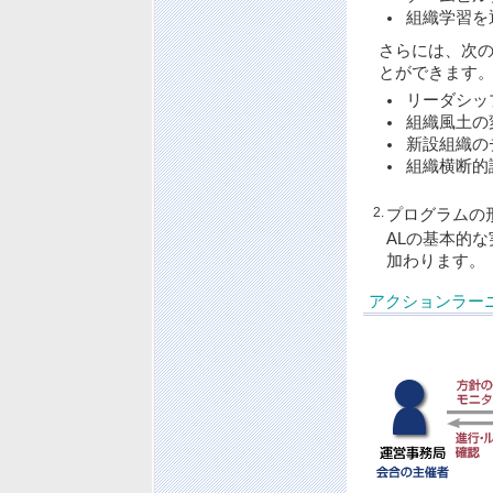
組織学習を
さらには、次
とができます
リーダシッ
組織風土の
新設組織の
組織横断的
2.
プログラムの
ALの基本的
加わります。
アクションラー