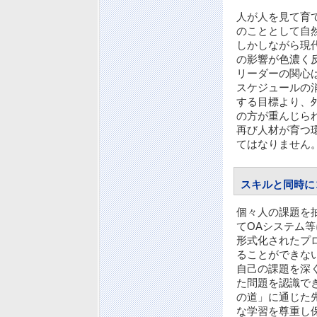
人が人を見て育
のこととして自
しかしながら現
の影響が色濃く
リーダーの関心
スケジュールの
する目標より、
の方が重んじら
再び人材が育つ
てはなりません
スキルと同時に
個々人の課題を
てOAシステム
形式化されたプ
ることができな
自己の課題を深
た問題を認識で
の道」に通じた
な学習を尊重し