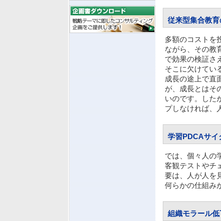
従来型集合教育
多額のコストを
ながら、その教
で効果の検証さ
そこに欠けてい
成長の途上で直
が、成長とはそ
いのです。した
プしなければ、
学習PDCAサ
では、個々人の
客観テストやチ
要は、人が人を
何らかの仕組み
組織モラール低