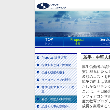
若手・中堅人
Proposal(経営提言)
行動変革と自立性強化
厚生労働省の統
実に35％に及ん
伝統と技能の継承
多額のコストを
リーダーシップの開発
競争力向上は覚
たしかなリテン
労働時間マネジメント改
ことは、今日経
革
ソフィアコンサ
若手・中堅人材の育成
度の教育プログ
成長を実現する
組織と人事の基盤作り