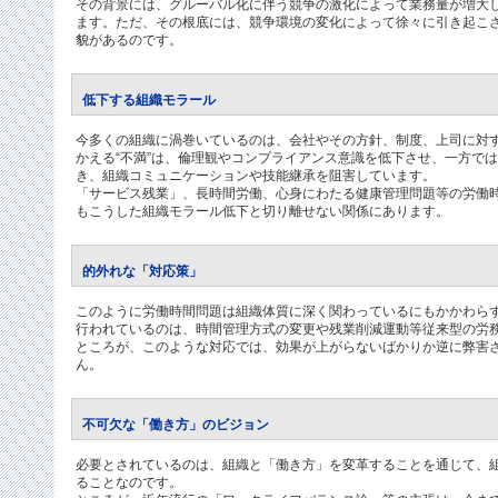
その背景には、グルーバル化に伴う競争の激化によって業務量が増大
ます。ただ、その根底には、競争環境の変化によって徐々に引き起こ
貌があるのです。
低下する組織モラール
今多くの組織に渦巻いているのは、会社やその方針、制度、上司に対す
かえる“不満”は、倫理観やコンプライアンス意識を低下させ、一方で
き、組織コミュニケーションや技能継承を阻害しています。
「サービス残業」、長時間労働、心身にわたる健康管理問題等の労働
もこうした組織モラール低下と切り離せない関係にあります。
的外れな「対応策」
このように労働時間問題は組織体質に深く関わっているにもかかわら
行われているのは、時間管理方式の変更や残業削減運動等従来型の労
ところが、このような対応では、効果が上がらないばかりか逆に弊害
ん。
不可欠な「働き方」のビジョン
必要とされているのは、組織と「働き方」を変革することを通じて、
ることなのです。