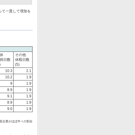
って一貫して増加を
休
その他
得日数
休暇日数
)
(5)
10.3
2.1
10.2
1.9
9
1.9
8.9
1.9
9.1
1.9
8.9
1.9
9.0
1.9
中堅企業がほぼ半々の割合