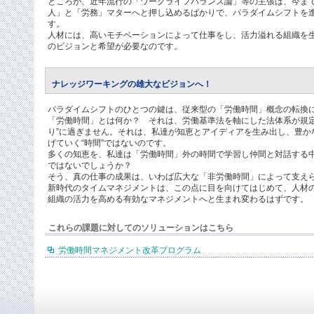
ところが、近年流行の「ワークライフバランス論」等の主張は、今ま
人」と「労務」マターへと押し込めるばかりで、パラダイムシフトを
す。
人材には、高いモチベーションによって仕事をし、活力溢れる組織を
のビジョンと希望が必要なのです。
ナレッジワーキングの雄大なビジョンへ！
パラダイムシフトのひとつの鍵は、従来型の「労働時間」概念の転換
「労働時間」とは何か？ それは、労働基準法を軸にした法体系が規定
り”に過ぎません。それは、私達が知恵とアイディアを生み出し、豊か
げていく“時間”ではないのです。
多くの知恵を、私達は「労働時間」外の時間で学習し仲間と対話する
ではないでしょうか？
そう、真の仕事の成果は、いわば広大な「非労働時間」によって支え
新時代のタイムマネジメントは、この点に目を向けてはじめて、人材
組織の活力を高める有効なマネジメントへと生まれ変わるはずです。
これらの課題に対してのソリューションはこちら
労働時間マネジメント改革プログラム