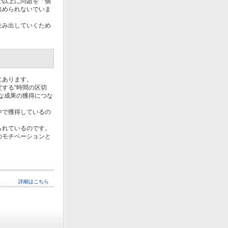
で以上に問題を「個
進められないでいま
生み出していくため
にあります。
する“時間の区切
な成果の獲得につな
中で獲得しているの
られているのです。
のモチベーションと
詳細はこちら