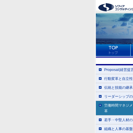
Proposal(経営提
行動変革と自立性
伝統と技能の継承
リーダーシップの
労働時間マネジメ
革
若手・中堅人材の
組織と人事の基盤