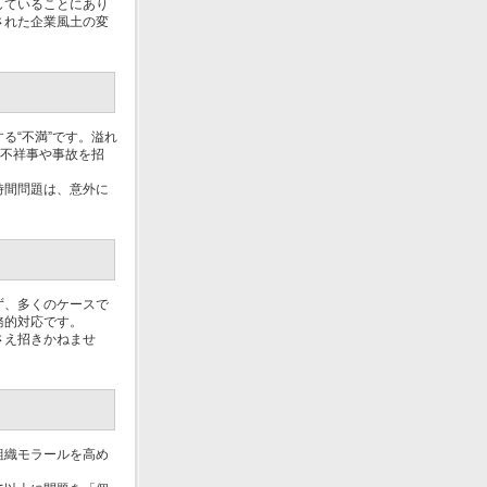
していることにあり
された企業風土の変
る“不満”です。溢れ
は不祥事や事故を招
時間問題は、意外に
ず、多くのケースで
務的対応です。
さえ招きかねませ
組織モラールを高め