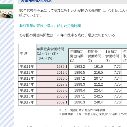
労働時間増大の背景
90年代後半を底にして増加に転じたわが国の労働時間は、今世紀に入
続けています。
時短政策の背後で増加に転じた労働時間
わが国の労働時間数は、90年代後半を底に、増加に転じている
年間総実労働時間
年間所定
時間外
1日所定
年
年 度
(1)＋(2)－(3)×
労働時間
労働時間
労働時間
取
（(4)＋(5)）
(1)
(2)
(3)
(4
平成11年
1989.1
1893.2
191.6
7.72
平成12年
2019.5
1896.5
216.5
7.73
平成13年
2020.5
1897.2
207.7
7.74
平成14年
2027.8
1899.3
212.2
7.75
平成15年
2038.6
1899.4
224.4
7.75
平成16年
2055.9
1897.1
242.5
7.75
平成17年
2052.1
1896.3
240.4
7.76
※出所：労務行政研究所2006年調査
※調査対象：上場・大手企業と従業員100名以上の