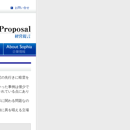
お問い合せ
営の先行きに暗雲を
いった事例は僅少で
されている点にあり
革に関わる問題なの
確に異を唱える立場
。