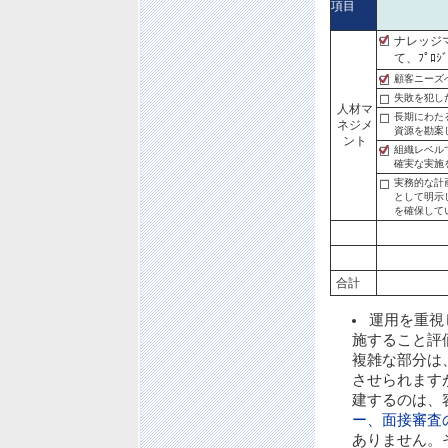
項目
ナレッジ
て、ﾌﾟﾛ
顧客ニーズ
失敗を犯し
人材マ
長期にわた
ネジメ
資源を勘案
ント
組織レベル
確実な実施
実務的な計
として明示
を確保して
合計
運用を重視
施すること評
複雑な部分は
させられます
建するのは、
ー、面接審査
ありません。