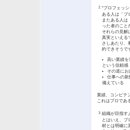
2.
“プロフェッシ
ある人は「プ
またある人は
った者のこと
それらの見解
真実といえる
さしあたり、
約できそうで
高い業績を
という信頼感
その道にお
仕事への新
備えている
業績、コンピテ
これはプロであ
3.
組織が目指す
とはいえ、プ
材とは明確に