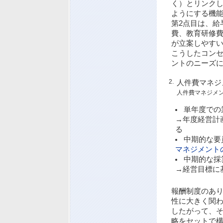
く）とリンク
ようにする機
第2点目は、給
費、教育研修
が立案しやす
こうしたコン
ントのニーズ
2.
人件費マネジ
人件費マネジメ
単年度での
→年度経営計
る
中期的な要
マネジメント
中期的な採
→経営目標に
報酬制度のあ
性に大きく関
したがって、
略をセットで