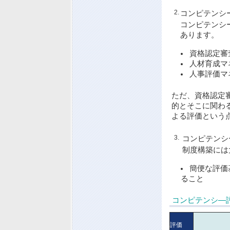
2.
コンピテンシ
コンピテンシ
あります。
資格認定審
人材育成マ
人事評価マ
ただ、資格認定
的とそこに関わ
よる評価という
3.
コンピテンシ
制度構築には
簡便な評価
ること
コンピテンシ―
評価