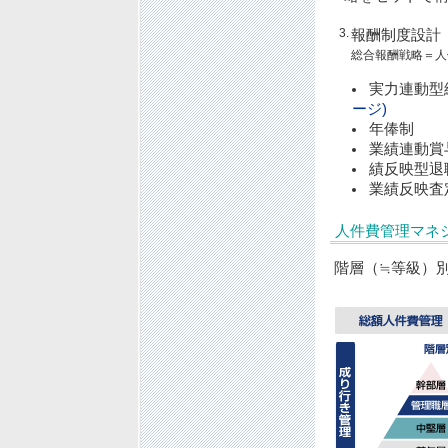
3.
報酬制度設計
総合報酬戦略＝人
実力連動型
ージ)
年俸制
業績連動賞
績反映型退
業績反映査
人件費管理マネ
階層（≒等級）