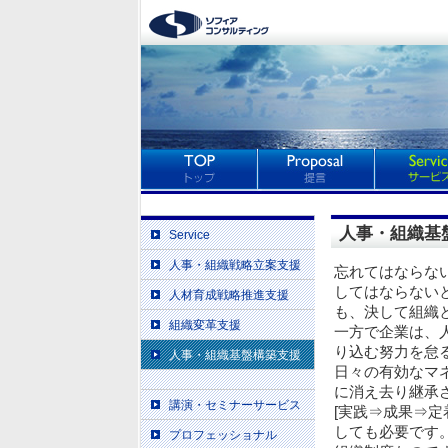
人事・組織基
Service
人事・組織戦略立案支援
忘れてはならな
してはならない
人材育成戦略推進支援
も、決して組織
組織変革支援
一方で企業は、
り込む努力を怠
人事・組織基盤構築支援
日々の有効なマ
に消え去り継承
講演・セミナーサービス
[実践⇒成果⇒
しても必要です
プロフェッショナル