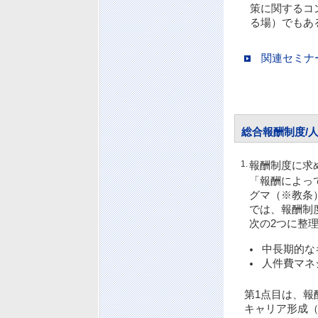
策に関するコ
る場）でもあ
関連セミナ
総合報酬制度/
1.
報酬制度に求
「報酬によっ
グマ（※教条
では、報酬制
次の2つに整
中長期的な
人件費マネ
第1点目は、報
キャリア形成