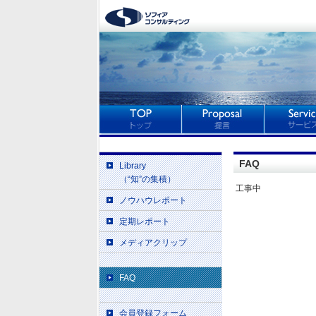
FAQ
Library
（“知”の集積）
工事中
ノウハウレポート
定期レポート
メディアクリップ
FAQ
会員登録フォーム